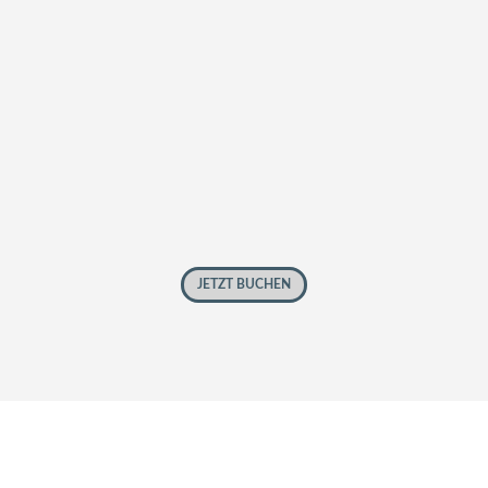
Wir haben für euch auch nochmal
das Rezept
unsere Maibowle online gestellt.
Also, wer ist dabei und tanzt mit uns den Tanz
in den Mai?
Datum:
30.04.22
Beginn:
20:30 Uhr
Eintritt:
10,- Euro pro Person
JETZT BUCHEN