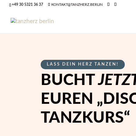
+49 30 5321 36 37
KONTAKT@TANZHERZ.BERLIN
LASS DEIN HERZ TANZEN!
BUCHT
JETZ
EUREN „DIS
TANZKURS“