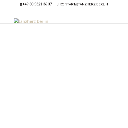
+49 30 5321 36 37
KONTAKT@TANZHERZ.BERLIN
BEGINNT IN:
:
:
:
Tag(e)
Stunde(n
Minute(n
Sekunde
)
)
(n)