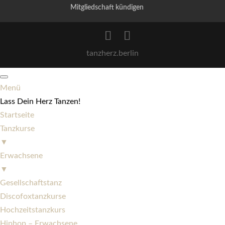
Mitgliedschaft kündigen
tanzherz.berlin
Menü
Lass Dein Herz Tanzen!
Startseite
Tanzkurse
▼
Erwachsene
▼
Gesellschaftstanz
Discofoxtanzkurse
Hochzeitstanzkurs
Hiphop – Erwachsene